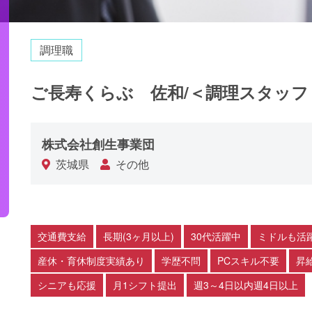
調理職
ご長寿くらぶ 佐和/＜調理スタッフ
株式会社創生事業団
茨城県
その他
交通費支給
長期(3ヶ月以上)
30代活躍中
ミドルも活
産休・育休制度実績あり
学歴不問
PCスキル不要
昇
シニアも応援
月1シフト提出
週3～4日以内週4日以上