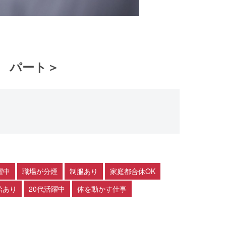
 パート＞
躍中
職場が分煙
制服あり
家庭都合休OK
給あり
20代活躍中
体を動かす仕事