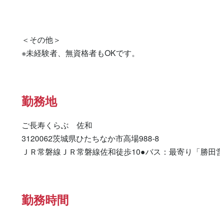
＜その他＞

※未経験者、無資格者もOKです。
勤務地
ご長寿くらぶ　佐和

3120062茨城県ひたちなか市高場988-8

ＪＲ常磐線ＪＲ常磐線佐和徒歩10●バス：最寄り「勝田
勤務時間