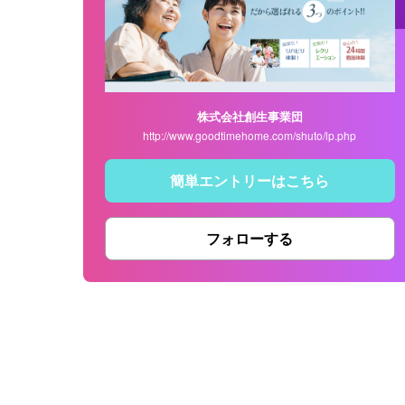
株式会社創生事業団
http://www.goodtimehome.com/shuto/lp.php
簡単エントリーはこちら
フォローする