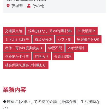
茨城県
その他
交通費支給
残業ほぼなし(月20時間未満)
30代活躍中
ミドルも活躍中
職場が分煙
シフト制
家庭都合休OK
産休・育休制度実績あり
学歴不問
20代活躍中
体を動かす仕事
昇格あり
介護士関連
社会保険制度あり制服あり
業務内容
◆居室にお伺いしての訪問介護（身体介護、生活援助な
ど）
