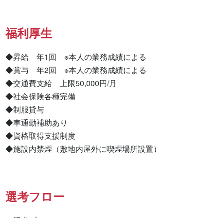
福利厚生
◆昇給　年1回　※本人の業務成績による

◆賞与　年2回　※本人の業務成績による

◆交通費支給　上限50,000円/月

◆社会保険各種完備

◆制服貸与

◆車通勤補助あり

◆資格取得支援制度

◆施設内禁煙（敷地内屋外に喫煙場所設置）
選考フロー