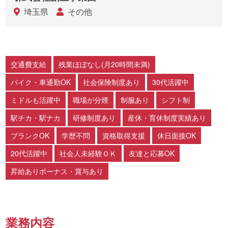
埼玉県
その他
交通費支給
残業ほぼなし(月20時間未満)
バイク・車通勤OK
社会保険制度あり
30代活躍中
ミドルも活躍中
職場が分煙
制服あり
シフト制
駅チカ・駅ナカ
研修制度あり
産休・育休制度実績あり
ブランクOK
学歴不問
資格取得支援
休日面接OK
20代活躍中
社会人未経験ＯＫ
友達と応募OK
昇給ありボーナス・賞与あり
業務内容