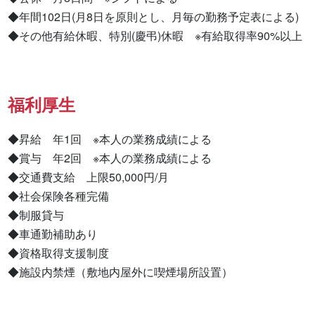
◆年間102日(月8日を原則とし、月毎の勤務予定表による)

◆その他有給休暇、特別(慶弔)休暇　※有給取得率90%以上
福利厚生
◆昇給　年1回　※本人の業務成績による

◆賞与　年2回　※本人の業務成績による

◆交通費支給　上限50,000円/月

◆社会保険各種完備

◆制服貸与

◆車通勤補助あり

◆資格取得支援制度

◆施設内禁煙（敷地内屋外に喫煙場所設置）