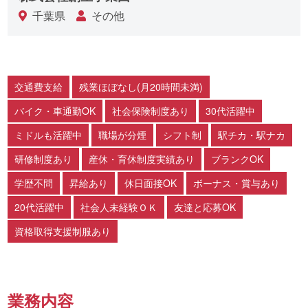
千葉県
その他
交通費支給
残業ほぼなし(月20時間未満)
バイク・車通勤OK
社会保険制度あり
30代活躍中
ミドルも活躍中
職場が分煙
シフト制
駅チカ・駅ナカ
研修制度あり
産休・育休制度実績あり
ブランクOK
学歴不問
昇給あり
休日面接OK
ボーナス・賞与あり
20代活躍中
社会人未経験ＯＫ
友達と応募OK
資格取得支援制服あり
業務内容