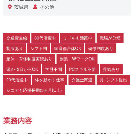
茨城県
その他
交通費支給
30代活躍中
ミドルも活躍中
職場が分煙
制服あり
シフト制
家庭都合休OK
研修制度あり
産休・育休制度実績あり
副業・WワークOK
週2～3日からOK
学歴不問
PCスキル不要
昇給あり
20代活躍中
体を動かす仕事
介護士関連
月1シフト提出
シニアも応援長期(3ヶ月以上)
業務内容