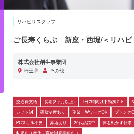
リハビリスタッフ
ご長寿くらぶ 新座・西堀/＜リハ
株式会社創生事業団
埼玉県
その他
交通費支給
長期(3ヶ月以上)
1日7時間以下勤務ＯＫ
シフト制
研修制度あり
副業・WワークOK
ブランクO
PCスキル不要
昇給あり
20代活躍中
体を動かす仕事
制服あり産休・育休制度実績あり