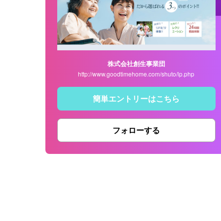
株式会社創生事業団
http://www.goodtimehome.com/shuto/lp.php
簡単エントリーはこちら
フォローする