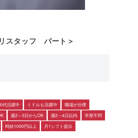
ビリスタッフ パート＞
30代活躍中
ミドルも活躍中
職場が分煙
K
週2～3日からOK
週2～4日以内
学歴不問
時給1000円以上
月1シフト提出