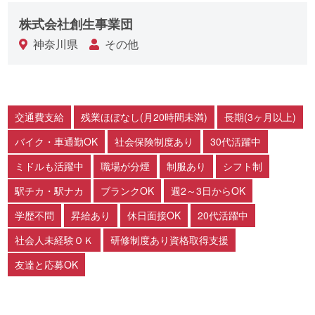
株式会社創生事業団
神奈川県
その他
交通費支給
残業ほぼなし(月20時間未満)
長期(3ヶ月以上)
バイク・車通勤OK
社会保険制度あり
30代活躍中
ミドルも活躍中
職場が分煙
制服あり
シフト制
駅チカ・駅ナカ
ブランクOK
週2～3日からOK
学歴不問
昇給あり
休日面接OK
20代活躍中
社会人未経験ＯＫ
研修制度あり資格取得支援
友達と応募OK