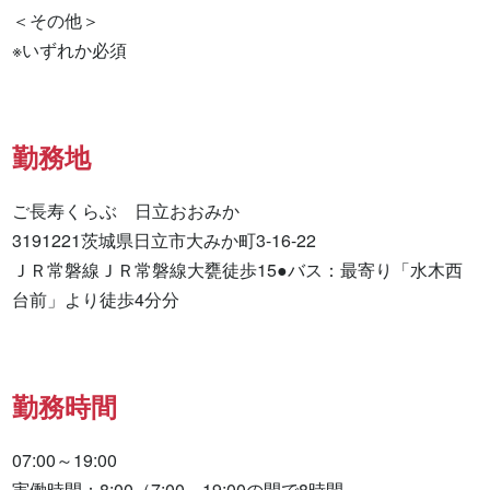
＜その他＞

※いずれか必須
勤務地
ご長寿くらぶ　日立おおみか

3191221茨城県日立市大みか町3-16-22

ＪＲ常磐線ＪＲ常磐線大甕徒歩15●バス：最寄り「水木西
台前」より徒歩4分分
勤務時間
07:00～19:00

実働時間：8:00（7:00～19:00の間で8時間
