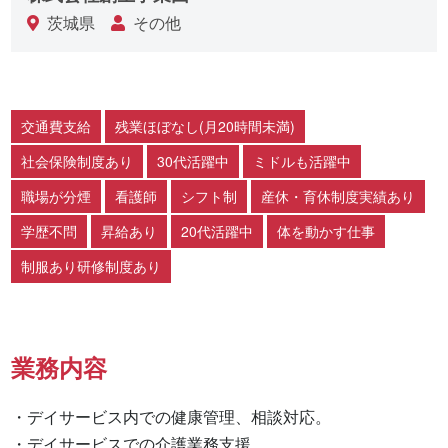
茨城県
その他
交通費支給
残業ほぼなし(月20時間未満)
社会保険制度あり
30代活躍中
ミドルも活躍中
職場が分煙
看護師
シフト制
産休・育休制度実績あり
学歴不問
昇給あり
20代活躍中
体を動かす仕事
制服あり研修制度あり
業務内容
・デイサービス内での健康管理、相談対応。

・デイサービスでの介護業務支援。
