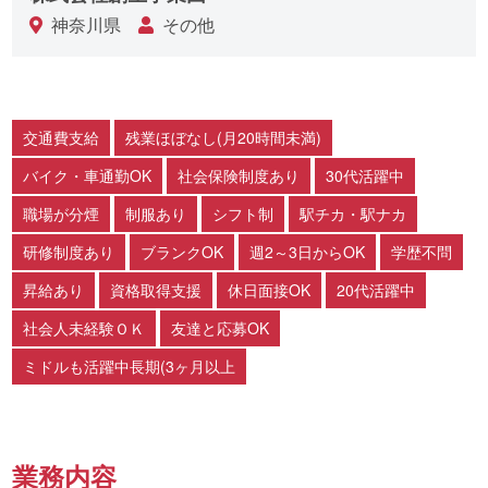
神奈川県
その他
交通費支給
残業ほぼなし(月20時間未満)
バイク・車通勤OK
社会保険制度あり
30代活躍中
職場が分煙
制服あり
シフト制
駅チカ・駅ナカ
研修制度あり
ブランクOK
週2～3日からOK
学歴不問
昇給あり
資格取得支援
休日面接OK
20代活躍中
社会人未経験ＯＫ
友達と応募OK
ミドルも活躍中長期(3ヶ月以上
業務内容