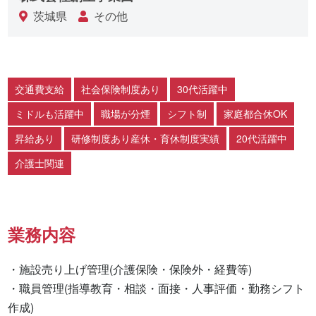
茨城県
その他
交通費支給
社会保険制度あり
30代活躍中
ミドルも活躍中
職場が分煙
シフト制
家庭都合休OK
昇給あり
研修制度あり産休・育休制度実績
20代活躍中
介護士関連
業務内容
・施設売り上げ管理(介護保険・保険外・経費等)

・職員管理(指導教育・相談・面接・人事評価・勤務シフト
作成)
