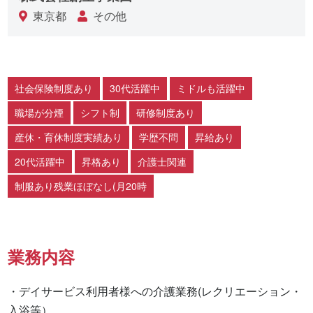
東京都
その他
社会保険制度あり
30代活躍中
ミドルも活躍中
職場が分煙
シフト制
研修制度あり
産休・育休制度実績あり
学歴不問
昇給あり
20代活躍中
昇格あり
介護士関連
制服あり残業ほぼなし(月20時
業務内容
・デイサービス利用者様への介護業務(レクリエーション・
入浴等）
