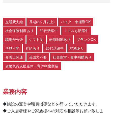
交通費支給
長期(3ヶ月以上)
バイク・車通勤OK
社会保険制度あり
30代活躍中
ミドルも活躍中
職場が分煙
シフト制
研修制度あり
ブランクOK
学歴不問
昇給あり
20代活躍中
昇格あり
介護士関連
英語力不要
社員食堂・食事補助あり
資格取得支援産休・育休制度実績
業務内容
◆施設の運営や職員指導などを行っていただきます。

◆ご入居者様やご家族様への対応や相談等お願い致しま