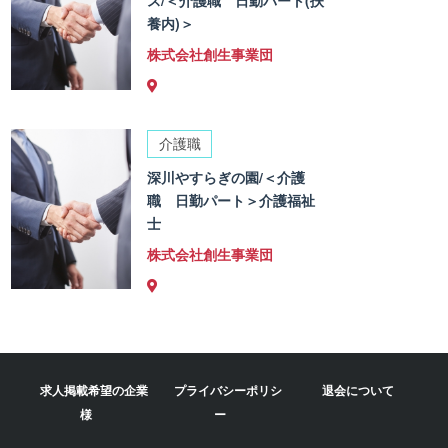
ス/＜介護職 日勤パート(扶
養内)＞
株式会社創生事業団
介護職
深川やすらぎの園/＜介護
職 日勤パート＞介護福祉
士
株式会社創生事業団
求人掲載希望の企業
プライバシーポリシ
退会について
様
ー