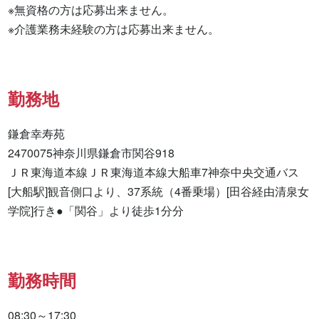
※無資格の方は応募出来ません。

※介護業務未経験の方は応募出来ません。
勤務地
鎌倉幸寿苑

2470075神奈川県鎌倉市関谷918

ＪＲ東海道本線ＪＲ東海道本線大船車7神奈中央交通バス
[大船駅]観音側口より、37系統（4番乗場）[田谷経由清泉女
学院]行き●「関谷」より徒歩1分分
勤務時間
08:30～17:30
