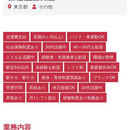
東京都
その他
交通費支給
長期(3ヶ月以上)
バイク・車通勤OK
社会保険制度あり
30代活躍中
40～50代も歓迎
ミドルも活躍中
経験者・有資格者も歓迎
職場が禁煙
駅近5分以内
未経験も歓迎
シフト制
家庭都合休OK
駅チカ・駅ナカ
産休・育休制度実績あり
ブランクOK
学歴不問
昇給あり
休日面接OK
20代活躍中
昇格あり
月1シフト提出
研修制度あり制服あり
業務内容