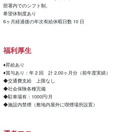
部署内でのシフト制。

希望休制度あり

6ヶ月経過後の年次有給休暇日数 10 日
福利厚生
♦昇給あり

♦賞与あり：年 2 回　計 2.00ヶ月分（前年度実績）

◆交通費支給　上限なし

◆社会保険各種完備

◆駐車場有：1000円/月

◆施設内禁煙（敷地内屋外に喫煙場所設置）