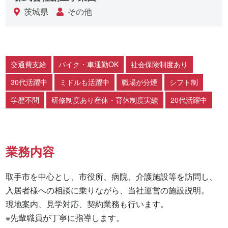
茨城県
その他
交通費支給
バイク・車通勤OK
社会保険制度あり
30代活躍中
ミドルも活躍中
職場が分煙
シフト制
学歴不問
研修制度あり産休・育休制度実績
20代活躍中
業務内容
取手市を中心とし、市役所、病院、介護施設等を訪問し、
入居者様への相談に乗りながら、当社運営の施設説明。

現地案内、見学対応、契約業務も行います。

※先輩職員が丁寧に指導します。