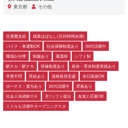
東京都
その他
交通費支給
残業ほぼなし(月20時間未満)
バイク・車通勤OK
社会保険制度あり
30代活躍中
職場が分煙
制服あり
看護師
シフト制
駅チカ・駅ナカ
研修制度あり
産休・育休制度実績あり
学歴不問
昇給あり
資格取得支援
休日面接OK
ボーナス・賞与あり
20代活躍中
昇格あり
社会人未経験ＯＫ
月1シフト提出
友達と応募OK
ミドルも活躍中オープニングスタ