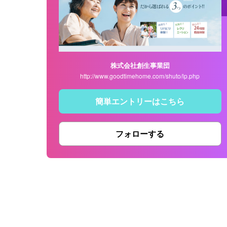
株式会社創生事業団
http://www.goodtimehome.com/shuto/lp.php
簡単エントリーはこちら
フォローする