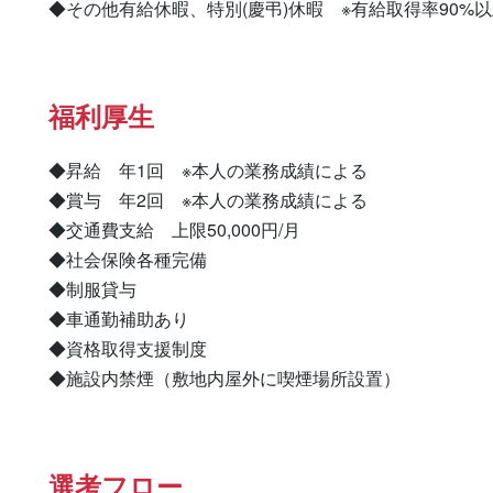
◆その他有給休暇、特別(慶弔)休暇　※有給取得率90%
福利厚生
◆昇給　年1回　※本人の業務成績による

◆賞与　年2回　※本人の業務成績による

◆交通費支給　上限50,000円/月

◆社会保険各種完備

◆制服貸与

◆車通勤補助あり

◆資格取得支援制度

◆施設内禁煙（敷地内屋外に喫煙場所設置）
選考フロー