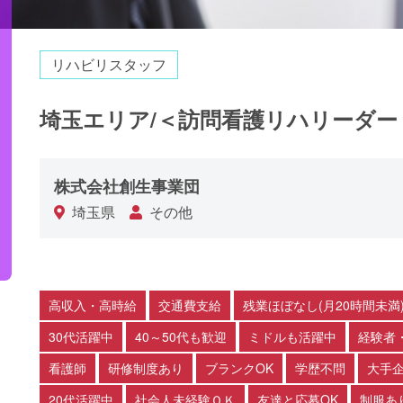
リハビリスタッフ
埼玉エリア/＜訪問看護リハリーダー
株式会社創生事業団
埼玉県
その他
高収入・高時給
交通費支給
残業ほぼなし(月20時間未満
30代活躍中
40～50代も歓迎
ミドルも活躍中
経験者
看護師
研修制度あり
ブランクOK
学歴不問
大手
20代活躍中
社会人未経験ＯＫ
友達と応募OK
制服あ