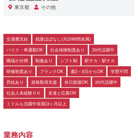
東京都
その他
交通費支給
残業ほぼなし(月20時間未満)
バイク・車通勤OK
社会保険制度あり
30代活躍中
職場が分煙
制服あり
シフト制
駅チカ・駅ナカ
研修制度あり
ブランクOK
週2～3日からOK
学歴不問
昇給あり
資格取得支援
休日面接OK
20代活躍中
社会人未経験ＯＫ
友達と応募OK
ミドルも活躍中長期(3ヶ月以上
業務内容