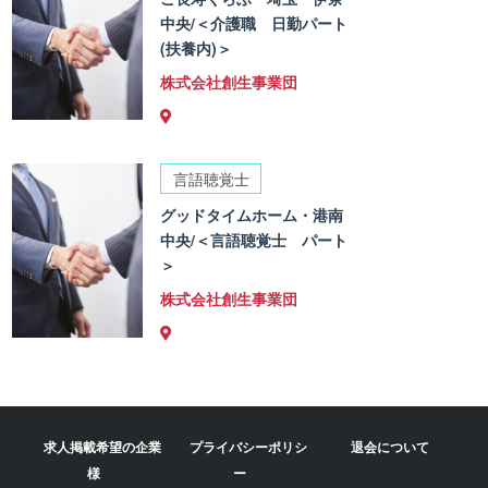
中央/＜介護職 日勤パート
(扶養内)＞
株式会社創生事業団
言語聴覚士
グッドタイムホーム・港南
中央/＜言語聴覚士 パート
＞
株式会社創生事業団
求人掲載希望の企業
プライバシーポリシ
退会について
様
ー