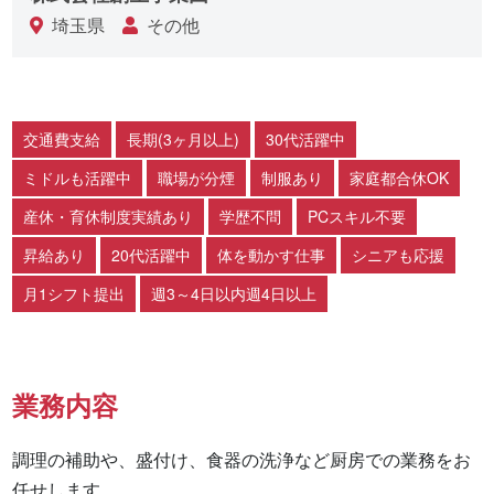
埼玉県
その他
交通費支給
長期(3ヶ月以上)
30代活躍中
ミドルも活躍中
職場が分煙
制服あり
家庭都合休OK
産休・育休制度実績あり
学歴不問
PCスキル不要
昇給あり
20代活躍中
体を動かす仕事
シニアも応援
月1シフト提出
週3～4日以内週4日以上
業務内容
調理の補助や、盛付け、食器の洗浄など厨房での業務をお
任せします。
