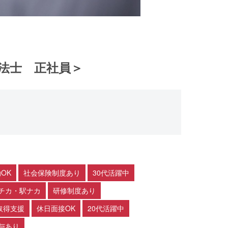
法士 正社員＞
OK
社会保険制度あり
30代活躍中
チカ・駅ナカ
研修制度あり
取得支援
休日面接OK
20代活躍中
与あり