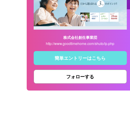
株式会社創生事業団
http://www.goodtimehome.com/shuto/lp.php
簡単エントリーはこちら
フォローする