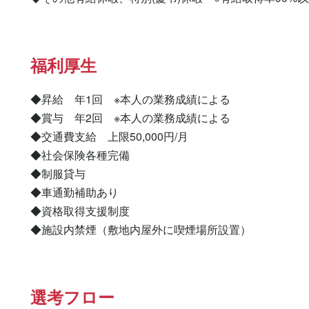
福利厚生
◆昇給　年1回　※本人の業務成績による

◆賞与　年2回　※本人の業務成績による

◆交通費支給　上限50,000円/月

◆社会保険各種完備

◆制服貸与

◆車通勤補助あり

◆資格取得支援制度

◆施設内禁煙（敷地内屋外に喫煙場所設置）
選考フロー