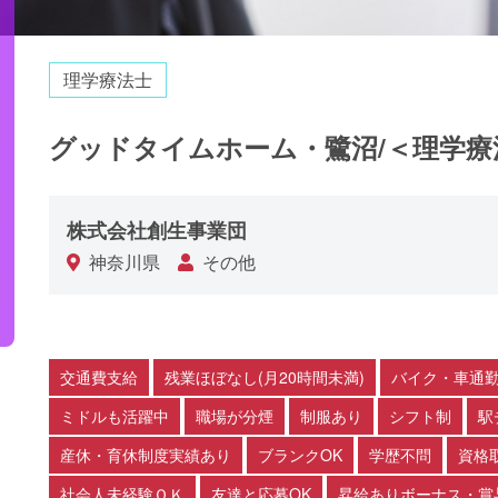
理学療法士
グッドタイムホーム・鷺沼/＜理学療
株式会社創生事業団
神奈川県
その他
交通費支給
残業ほぼなし(月20時間未満)
バイク・車通勤
ミドルも活躍中
職場が分煙
制服あり
シフト制
駅
産休・育休制度実績あり
ブランクOK
学歴不問
資格
社会人未経験ＯＫ
友達と応募OK
昇給ありボーナス・賞