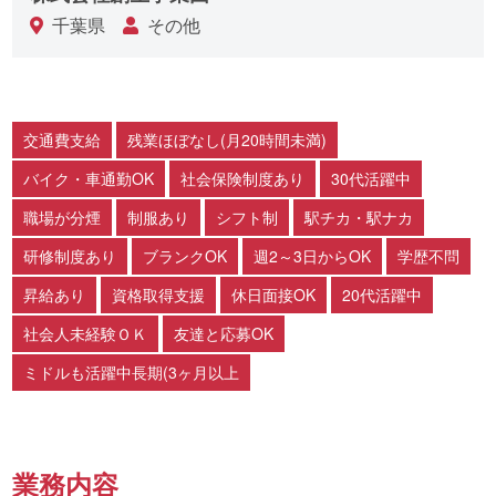
千葉県
その他
交通費支給
残業ほぼなし(月20時間未満)
バイク・車通勤OK
社会保険制度あり
30代活躍中
職場が分煙
制服あり
シフト制
駅チカ・駅ナカ
研修制度あり
ブランクOK
週2～3日からOK
学歴不問
昇給あり
資格取得支援
休日面接OK
20代活躍中
社会人未経験ＯＫ
友達と応募OK
ミドルも活躍中長期(3ヶ月以上
業務内容