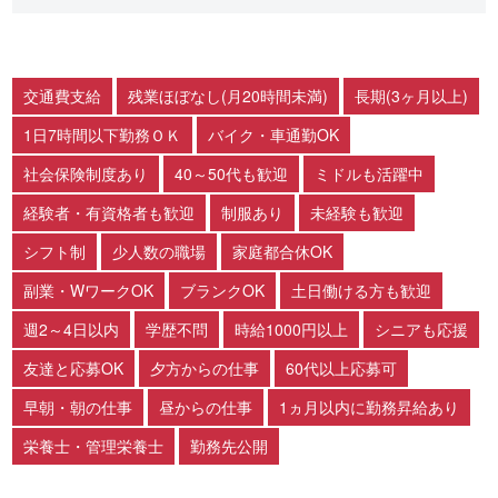
交通費支給
残業ほぼなし(月20時間未満)
長期(3ヶ月以上)
1日7時間以下勤務ＯＫ
バイク・車通勤OK
社会保険制度あり
40～50代も歓迎
ミドルも活躍中
経験者・有資格者も歓迎
制服あり
未経験も歓迎
シフト制
少人数の職場
家庭都合休OK
副業・WワークOK
ブランクOK
土日働ける方も歓迎
週2～4日以内
学歴不問
時給1000円以上
シニアも応援
友達と応募OK
夕方からの仕事
60代以上応募可
早朝・朝の仕事
昼からの仕事
1ヵ月以内に勤務昇給あり
栄養士・管理栄養士
勤務先公開