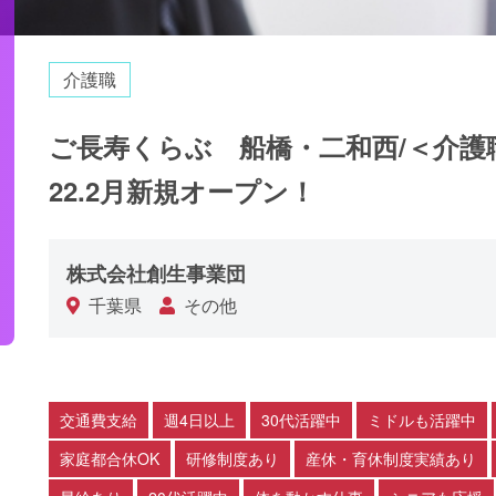
介護職
ご長寿くらぶ 船橋・二和西/＜介護
22.2月新規オープン！
株式会社創生事業団
千葉県
その他
交通費支給
週4日以上
30代活躍中
ミドルも活躍中
家庭都合休OK
研修制度あり
産休・育休制度実績あり