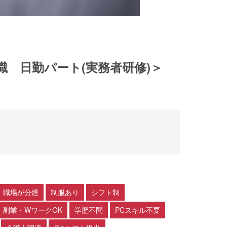
職 日勤パート(実務者研修)＞
職場が分煙
制服あり
シフト制
副業・WワークOK
学歴不問
PCスキル不要