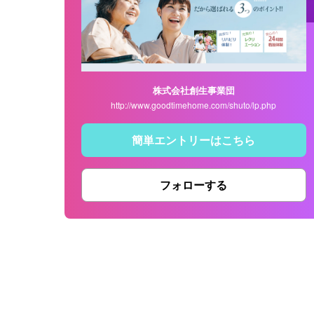
株式会社創生事業団
http://www.goodtimehome.com/shuto/lp.php
簡単エントリーはこちら
フォローする