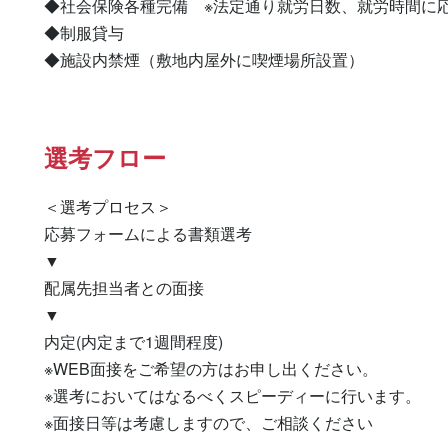
◆社会保険各種完備　※法定通り就労日数、就労時間に応
◆制服貸与

◆施設内禁煙（敷地内屋外に喫煙場所設置）
選考フロー
＜選考プロセス＞

応募フォームによる書類選考

▼

配属先担当者との面接

▼

内定(内定まで1週間程度)

※WEB面接をご希望の方はお申し出ください。

※選考においてはなるべくスピーディーに行います。

※面接日等は考慮しますので、ご相談ください