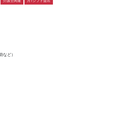
介護士関連
月1シフト提出
など）
