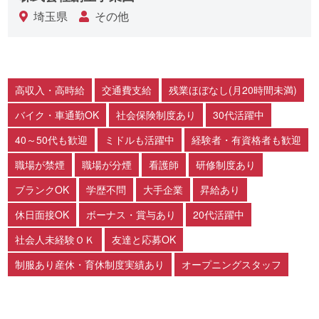
埼玉県
その他
高収入・高時給
交通費支給
残業ほぼなし(月20時間未満)
バイク・車通勤OK
社会保険制度あり
30代活躍中
40～50代も歓迎
ミドルも活躍中
経験者・有資格者も歓迎
職場が禁煙
職場が分煙
看護師
研修制度あり
ブランクOK
学歴不問
大手企業
昇給あり
休日面接OK
ボーナス・賞与あり
20代活躍中
社会人未経験ＯＫ
友達と応募OK
制服あり産休・育休制度実績あり
オープニングスタッフ