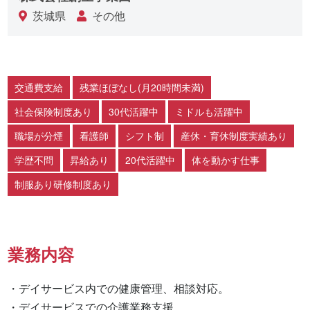
茨城県
その他
交通費支給
残業ほぼなし(月20時間未満)
社会保険制度あり
30代活躍中
ミドルも活躍中
職場が分煙
看護師
シフト制
産休・育休制度実績あり
学歴不問
昇給あり
20代活躍中
体を動かす仕事
制服あり研修制度あり
業務内容
・デイサービス内での健康管理、相談対応。

・デイサービスでの介護業務支援。
