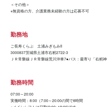
＜その他＞

※無資格の方、介護業務未経験の方は応募不可
勤務地
ご長寿くらぶ　土浦みぎもみII

3000837茨城県土浦市右籾2722-3

ＪＲ常磐線ＪＲ常磐線荒川沖車7●バス：最寄り「右籾神
勤務時間
07:00～20:00

実働時間：8:00（7:00～20:00の間で8時間

※メインシフトは日勤(9:00~18:00)です。
