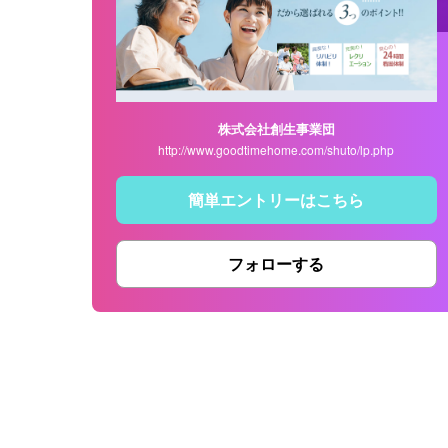
株式会社創生事業団
http://www.goodtimehome.com/shuto/lp.php
簡単エントリーはこちら
フォローする