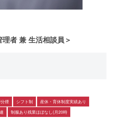
管理者 兼 生活相談員＞
が分煙
シフト制
産休・育休制度実績あり
連
制服あり残業ほぼなし(月20時