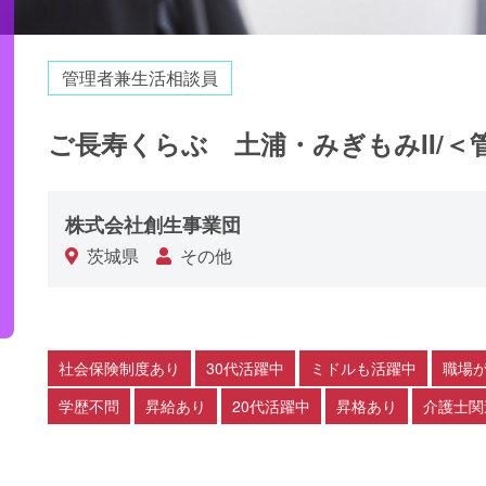
管理者兼生活相談員
ご長寿くらぶ 土浦・みぎもみII/＜
株式会社創生事業団
茨城県
その他
社会保険制度あり
30代活躍中
ミドルも活躍中
職場
学歴不問
昇給あり
20代活躍中
昇格あり
介護士関