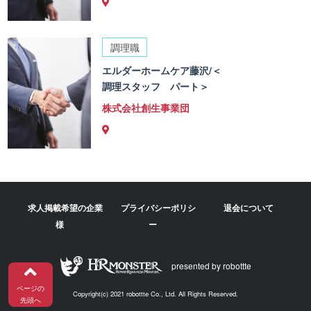
調理職
エルダーホームケア藤沢/＜
調理スタッフ パート＞
株式会社創生事業団
求人掲載希望の企業
プライバシーポリシ
退会について
様
ー
presented by robottte
ページの
Copyright(c) 2021 robottte Co., Ltd. All Rights Reserved.
先頭へ