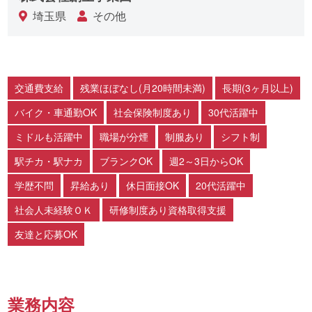
埼玉県
その他
交通費支給
残業ほぼなし(月20時間未満)
長期(3ヶ月以上)
バイク・車通勤OK
社会保険制度あり
30代活躍中
ミドルも活躍中
職場が分煙
制服あり
シフト制
駅チカ・駅ナカ
ブランクOK
週2～3日からOK
学歴不問
昇給あり
休日面接OK
20代活躍中
社会人未経験ＯＫ
研修制度あり資格取得支援
友達と応募OK
業務内容