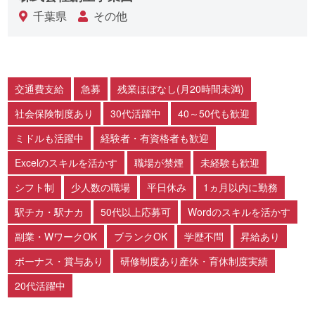
千葉県
その他
交通費支給
急募
残業ほぼなし(月20時間未満)
社会保険制度あり
30代活躍中
40～50代も歓迎
ミドルも活躍中
経験者・有資格者も歓迎
Excelのスキルを活かす
職場が禁煙
未経験も歓迎
シフト制
少人数の職場
平日休み
1ヵ月以内に勤務
駅チカ・駅ナカ
50代以上応募可
Wordのスキルを活かす
副業・WワークOK
ブランクOK
学歴不問
昇給あり
ボーナス・賞与あり
研修制度あり産休・育休制度実績
20代活躍中