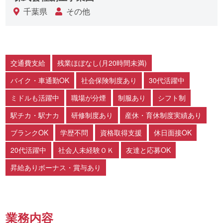
千葉県
その他
交通費支給
残業ほぼなし(月20時間未満)
バイク・車通勤OK
社会保険制度あり
30代活躍中
ミドルも活躍中
職場が分煙
制服あり
シフト制
駅チカ・駅ナカ
研修制度あり
産休・育休制度実績あり
ブランクOK
学歴不問
資格取得支援
休日面接OK
20代活躍中
社会人未経験ＯＫ
友達と応募OK
昇給ありボーナス・賞与あり
業務内容