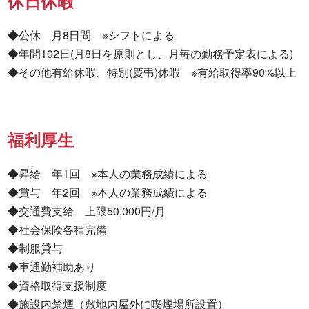
休日休暇
◆公休　月8日間　※シフトによる

◆年間102日(月8日を原則とし、月毎の勤務予定表による)

◆その他有給休暇、特別(慶弔)休暇　※有給取得率90%以上
福利厚生
◆昇給　年1回　※本人の業務成績による

◆賞与　年2回　※本人の業務成績による

◆交通費支給　上限50,000円/月

◆社会保険各種完備

◆制服貸与

◆車通勤補助あり

◆資格取得支援制度

◆施設内禁煙（敷地内屋外に喫煙場所設置）