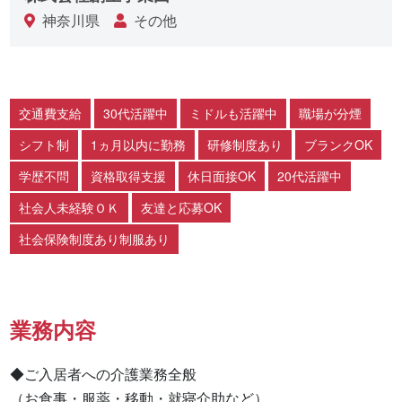
神奈川県
その他
交通費支給
30代活躍中
ミドルも活躍中
職場が分煙
シフト制
1ヵ月以内に勤務
研修制度あり
ブランクOK
学歴不問
資格取得支援
休日面接OK
20代活躍中
社会人未経験ＯＫ
友達と応募OK
社会保険制度あり制服あり
業務内容
◆ご入居者への介護業務全般

（お食事・服薬・移動・就寝介助など）
