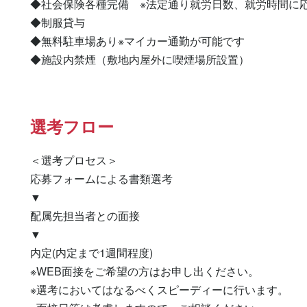
◆社会保険各種完備　※法定通り就労日数、就労時間に応
◆制服貸与

◆無料駐車場あり※マイカー通勤が可能です

◆施設内禁煙（敷地内屋外に喫煙場所設置）
選考フロー
＜選考プロセス＞

応募フォームによる書類選考

▼

配属先担当者との面接

▼

内定(内定まで1週間程度)

※WEB面接をご希望の方はお申し出ください。

※選考においてはなるべくスピーディーに行います。
