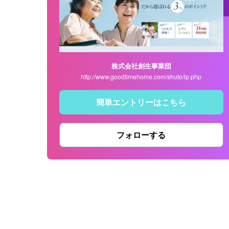
株式会社創生事業団
http://www.goodtimehome.com/shuto/lp.php
簡単エントリーはこちら
フォローする