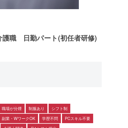
介護職 日勤パート(初任者研修)
職場が分煙
制服あり
シフト制
副業・WワークOK
学歴不問
PCスキル不要