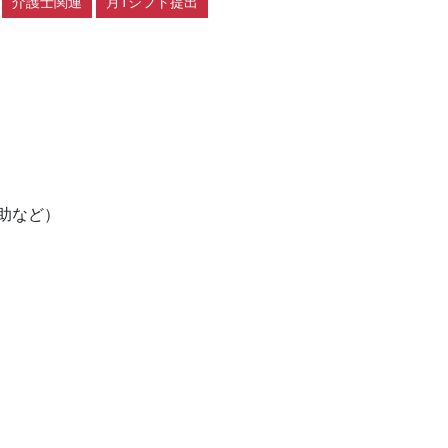
介護士関連
月1シフト提出
など）
