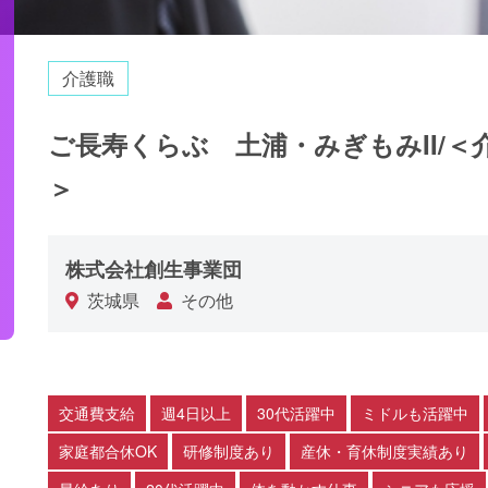
介護職
ご長寿くらぶ 土浦・みぎもみII/＜
＞
株式会社創生事業団
茨城県
その他
交通費支給
週4日以上
30代活躍中
ミドルも活躍中
家庭都合休OK
研修制度あり
産休・育休制度実績あり