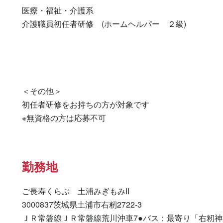
医療・福祉・介護系

介護職員初任者研修　(ホームヘルパー　２級) 

＜その他＞

初任者研修をお持ちの方が対象です

※無資格の方は応募不可
勤務地
ご長寿くらぶ　土浦みぎもみII

3000837茨城県土浦市右籾2722-3

ＪＲ常磐線ＪＲ常磐線荒川沖車7●バス：最寄り「右籾神