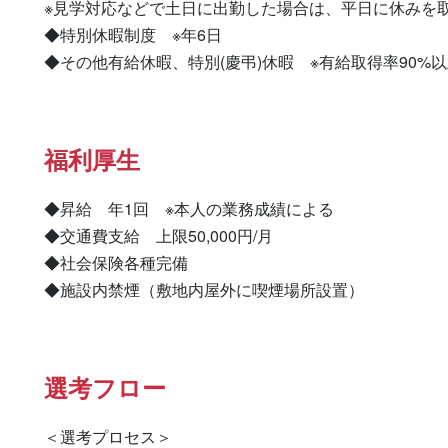
※見学対応などで土日に出勤した場合は、平日に休みを取
◆特別休暇制度　※年6日

◆その他有給休暇、特別(慶弔)休暇　※有給取得率90%
福利厚生
◆昇給　年1回　※本人の業務成績による

◆交通費支給　上限50,000円/月

◆社会保険各種完備

◆施設内禁煙（敷地内屋外に喫煙場所設置）
選考フロー
＜選考プロセス＞
