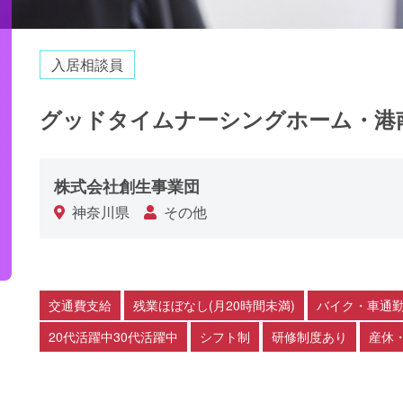
入居相談員
グッドタイムナーシングホーム・港
株式会社創生事業団
神奈川県
その他
交通費支給
残業ほぼなし(月20時間未満)
バイク・車通勤
20代活躍中30代活躍中
シフト制
研修制度あり
産休