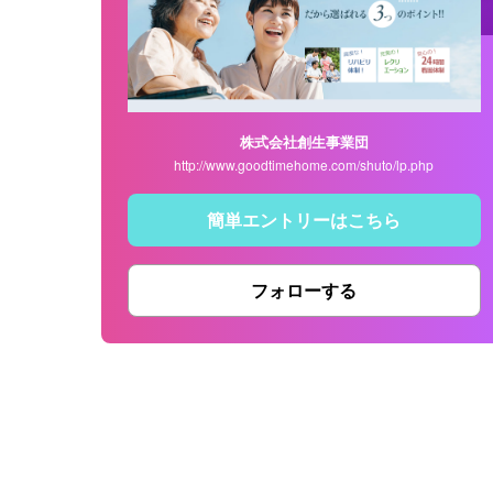
株式会社創生事業団
http://www.goodtimehome.com/shuto/lp.php
簡単エントリーはこちら
フォローする