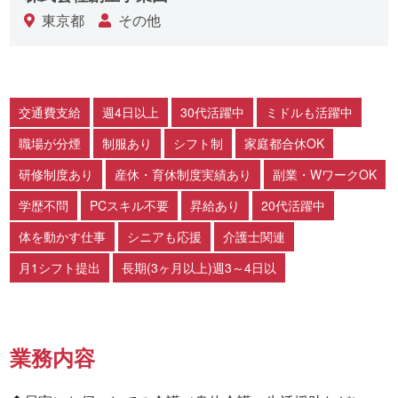
東京都
その他
交通費支給
週4日以上
30代活躍中
ミドルも活躍中
職場が分煙
制服あり
シフト制
家庭都合休OK
研修制度あり
産休・育休制度実績あり
副業・WワークOK
学歴不問
PCスキル不要
昇給あり
20代活躍中
体を動かす仕事
シニアも応援
介護士関連
月1シフト提出
長期(3ヶ月以上)週3～4日以
業務内容